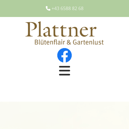
+43 6588 82 68
